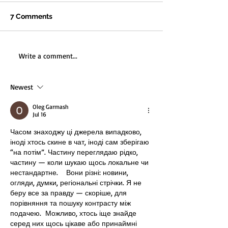
7 Comments
Making a Feminist Film:
7 DAY GIG: How 
Write a comment...
My Five Step Recipe
Shoot Like a Sh
Newest
Oleg Garmash
Jul 16
Часом знаходжу ці джерела випадково, 
іноді хтось скине в чат, іноді сам зберігаю 
“на потім”. Частину переглядаю рідко, 
частину — коли шукаю щось локальне чи 
нестандартне.    Вони різні: новини, 
огляди, думки, регіональні стрічки. Я не 
беру все за правду — скоріше, для 
порівняння та пошуку контрасту між 
подачею.  Можливо, хтось іще знайде 
серед них щось цікаве або принаймні 