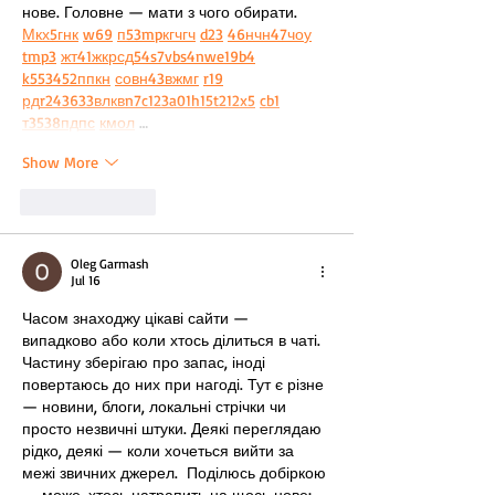
нове. Головне — мати з чого обирати.  
М
к
х
5
г
нк
w69
п
53
mp
кг
чг
ч
d23
46
н
чн
47
чо
у
tmp3
жт
41
ж
кр
сд
54
s7
vb
s4
nw
e19
b4
k55
34
52
пп
кн
с
о
вн
43
вж
мг
r19
рд
r24
36
33
вл
кв
n7
c123
a01
h15
t21
2x5
cb1
т
35
38
пд
пс
км
ол
 …
Show More
Like
Reply
Oleg Garmash
Jul 16
Часом знаходжу цікаві сайти — 
випадково або коли хтось ділиться в чаті. 
Частину зберігаю про запас, іноді 
повертаюсь до них при нагоді. Тут є різне 
— новини, блоги, локальні стрічки чи 
просто незвичні штуки. Деякі переглядаю 
рідко, деякі — коли хочеться вийти за 
межі звичних джерел.  Поділюсь добіркою 
— може, хтось натрапить на щось нове:  