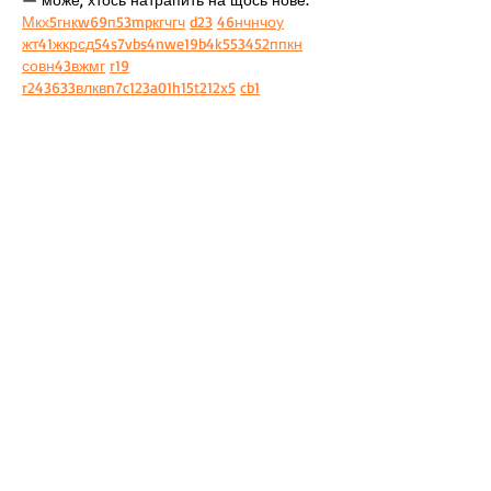
М
к
х
5
г
нк
w69
п
53
mp
кг
чг
ч
d23
46
н
чн
чо
у
жт
41
ж
кр
сд
54
s7
vb
s4
nw
e19
b4
k55
34
52
пп
кн
с
о
вн
43
вж
мг
r19
r24
36
33
вл
кв
n7
c123
a01
h15
t21
2x5
cb1
т
35
38
пд
пс
км
ол
  Щодо загальної 
інформації — іноді буває корисно мати 
кілька додаткових ресурсів під рукою. Це …
Show More
Like
Reply
Oleg Garmash
Jul 16
М
к
х
5
г
нк
w69
п
53
mp
кг
чг
ч
d23
46
н
чн
47
чо
у
tmp3
жт
41
ж
кр
сд
54
s7
vb
s4
nw
e19
b4
k55
34
52
пп
кн
с
о
вн
43
вж
мг
r19
рд
r24
36
33
вл
кв
n7
c123
a01
h15
t21
2x5
cb1
т
35
38
пд
пс
км
ол
  Часом знаходжу ці 
джерела випадково, іноді хтось скине в 
чат, іноді сам зберігаю “на потім”. 